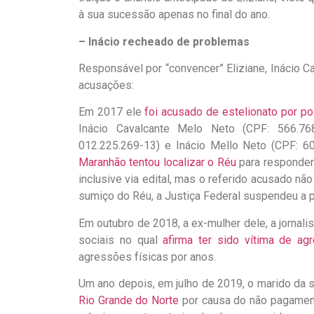
à sua sucessão apenas no final do ano.
– Inácio recheado de problemas
Responsável por “convencer” Eliziane, Inácio 
acusações:
Em 2017 ele
foi acusado de estelionato por p
Inácio Cavalcante Melo Neto (CPF: 566.768
012.225.269-13) e Inácio Mello Neto (CPF: 6
Maranhão tentou localizar o Réu
para responder 
inclusive via edital, mas o referido acusado n
sumiço do Réu, a Justiça Federal suspendeu a p
Em outubro de 2018, a ex-mulher dele, a jornal
sociais no qual
afirma ter sido vítima de ag
agressões físicas por anos.
Um ano depois, em julho de 2019, o marido da 
Rio Grande do Norte
por causa do não pagamento