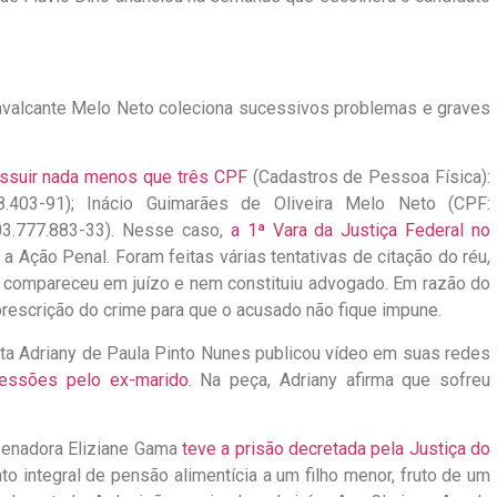
Cavalcante Melo Neto coleciona sucessivos problemas e graves
ossuir nada menos que três CPF
(Cadastros de Pessoa Física):
.403-91); Inácio Guimarães de Oliveira Melo Neto (CPF:
03.777.883-33). Nesse caso,
a 1ª Vara da Justiça Federal no
a Ação Penal. Foram feitas várias tentativas de citação do réu,
ão compareceu em juízo e nem constituiu advogado. Em razão do
rescrição do crime para que o acusado não fique impune.
ista Adriany de Paula Pinto Nunes publicou vídeo em suas redes
ressões pelo ex-marido.
Na peça, Adriany afirma que sofreu
senadora Eliziane Gama
teve a prisão decretada pela Justiça do
 integral de pensão alimentícia a um filho menor, fruto de um