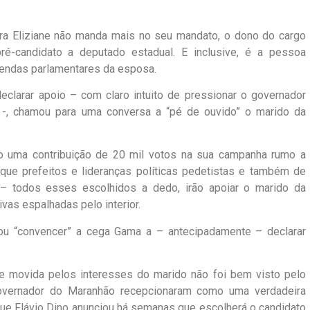
ra Eliziane não manda mais no seu mandato, o dono do cargo
é-candidato a deputado estadual. E inclusive, é a pessoa
mendas parlamentares da esposa.
larar apoio – com claro intuito de pressionar o governador
 -, chamou para uma conversa a “pé de ouvido” o marido da
o uma contribuição de 20 mil votos na sua campanha rumo a
 que prefeitos e lideranças políticas pedetistas e também de
 – todos esses escolhidos a dedo, irão apoiar o marido da
as espalhadas pelo interior.
tou “convencer” a cega Gama a – antecipadamente – declarar
e movida pelos interesses do marido não foi bem visto pelo
vernador do Maranhão recepcionaram como uma verdadeira
 que Flávio Dino anunciou há semanas que escolherá o candidato