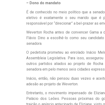
– Dono do mandato
É de conhecido no meio político que a senado
eletivo é exatamente o seu marido que é pr
responsável por “direcionar” a bel-prazer as e
Weverton Rocha antes de convencer Gama a dec
Flávio Dino a escolhê-lo como seu candidato
senadora.
O pedetista prometeu ao enrolado Inácio Mel
Assembleia Legislativa. Para isso, assegurou
outros partidos aliados ao projeto de Rocha
senadora em pelo menos seis cidades expressiv
Inácio, então, não pensou duas vezes e acei
adesão ao projeto de Weverton.
Entretanto, o movimento impensado de Elizian
Palácio dos Leões. Pessoas próximas do go
traição o anúncio antecipado de Eliziane, visto