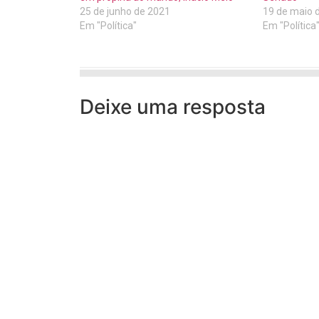
25 de junho de 2021
19 de maio 
Em "Política"
Em "Política
Deixe uma resposta