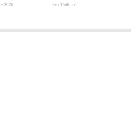
de 2025
Em "Política"
"