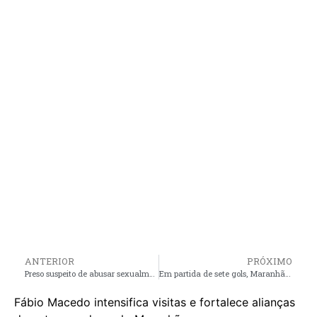
ANTERIOR
PRÓXIMO
Preso suspeito de abusar sexualmente de duas crianças de 8 e 11 anos em Bacabal
Em partida de sete gols, Maranhão vence Itabaiana e entra no G4 do grupo A da Copa do Nordeste
Fábio Macedo intensifica visitas e fortalece alianças