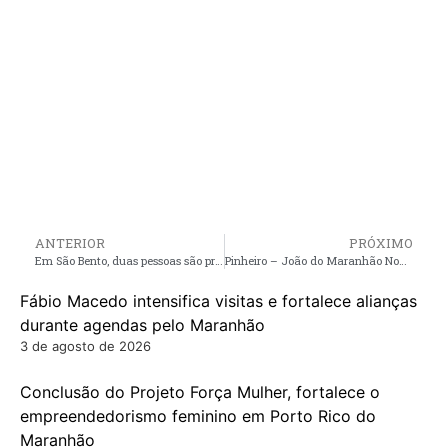
ANTERIOR
PRÓXIMO
Em São Bento, duas pessoas são presas pela Polícia Civil por tráfico de drogas e posse ilegal de munição
Pinheiro – João do Maranhão Novo reafirma pré-candidatura à vereador, e apoio à André da RalpNet
Fábio Macedo intensifica visitas e fortalece alianças
durante agendas pelo Maranhão
3 de agosto de 2026
Conclusão do Projeto Força Mulher, fortalece o
empreendedorismo feminino em Porto Rico do
Maranhão