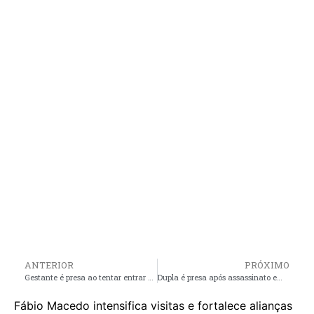
ANTERIOR
PRÓXIMO
Gestante é presa ao tentar entrar em presídio com maconha escondida
Dupla é presa após assassinato em caminhada política em Codó
Fábio Macedo intensifica visitas e fortalece alianças