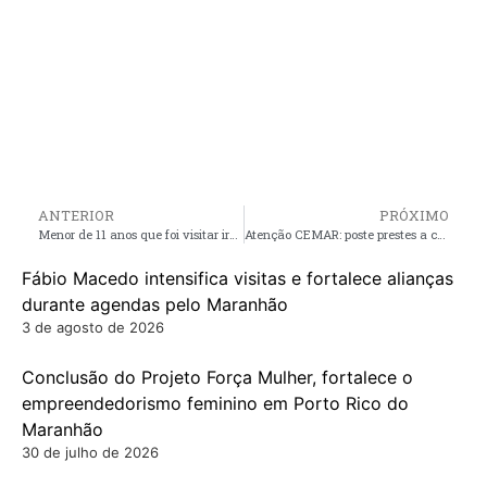
ANTERIOR
PRÓXIMO
Menor de 11 anos que foi visitar irmão em presídio é raptada e estuprada por detento
Atenção CEMAR: poste prestes a cair oferece perigo aos moradores do povoado campo novo da chapada zona rural de Pinheiro
Fábio Macedo intensifica visitas e fortalece alianças
durante agendas pelo Maranhão
3 de agosto de 2026
Conclusão do Projeto Força Mulher, fortalece o
empreendedorismo feminino em Porto Rico do
Maranhão
30 de julho de 2026