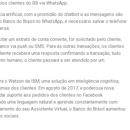
elos clientes do BB via WhatsApp.
ncia artificial, com a prontidão do chatbot e as mensagens são
 o Banco do Brasil no WhatsApp, é necessário salvar o telefone
ersa.
r um extrato de conta corrente, for solicitado pelo cliente,
nco via push ou SMS. Para as outras transações, os clientes
liente receberá uma resposta confirmando a transação, tudo
to humano, o cliente passará a ser atendido por um
za o Watson da IBM, uma solução em inteligência cognitiva,
blemas dos clientes. Em agosto de 2017, a poderosa nova
dar suporte aos pedidos dos clientes no Facebook
ando uma linguagem natural e aprende constantemente com
amento do seu Assistente Virtual, o Banco do Brasil aumentou
s sociais.