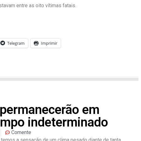
avam entre as oito vítimas fatais.
Telegram
Imprimir
 permanecerão em
empo indeterminado
Comente
 temos a sensação de um clima pesado diante de tanta