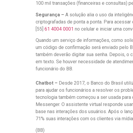
100 mil transações (financeiras e consultas) p
Segurança –
A solução alia o uso da inteligê
criptografadas de ponta a ponta. Para acessar
[55]
61 4004 0001
no celular e iniciar uma conv
Quando um serviço de informações, como solicita
um código de confirmação será enviado pelo Ba
também deverão digitar sua senha. Depois, o c
em texto. Se houver necessidade de atendimen
funcionário do BB.
Chatbot –
Desde 2017, o Banco do Brasil utili
para ajudar os funcionários a resolver os pro
tecnologia também começou a ser usada para 
Messenger. O assistente virtual responde us
base nas interações dos usuários. Após o lanç
71% suas interações com os clientes via mídia
(BB)