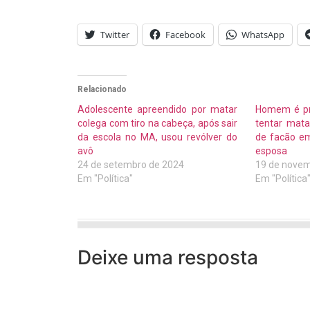
Twitter
Facebook
WhatsApp
Relacionado
Adolescente apreendido por matar
Homem é pr
colega com tiro na cabeça, após sair
tentar matar
da escola no MA, usou revólver do
de facão em
avô
esposa
24 de setembro de 2024
19 de novem
Em "Política"
Em "Política
Deixe uma resposta