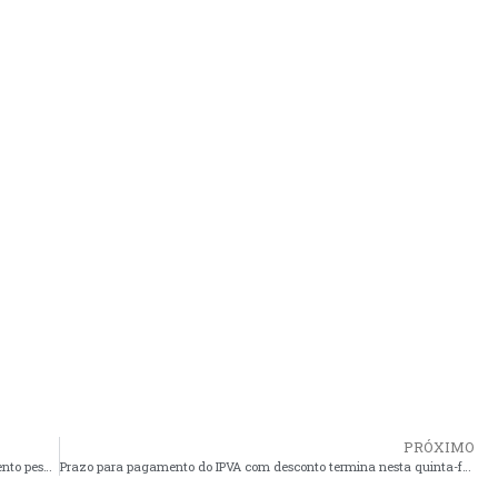
PRÓXIMO
Bandidos invadem delegacia no Maranhão, roubam armamento pesado e deixam mensagem debochando da polícia
Prazo para pagamento do IPVA com desconto termina nesta quinta-feira (28)