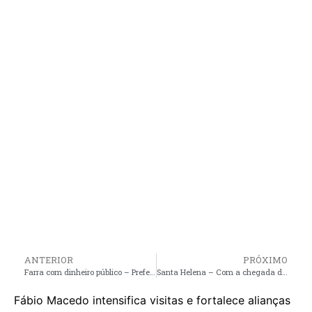
ANTERIOR
PRÓXIMO
Farra com dinheiro público – Prefeitura de Pinheiro vai bancar bloco particular do irmão do prefeito
Santa Helena – Com a chegada de Neto Torres, Dr Lobato passa ter maioria dos vereadores em seu grupo político para disputa das eleições deste ano
Fábio Macedo intensifica visitas e fortalece alianças