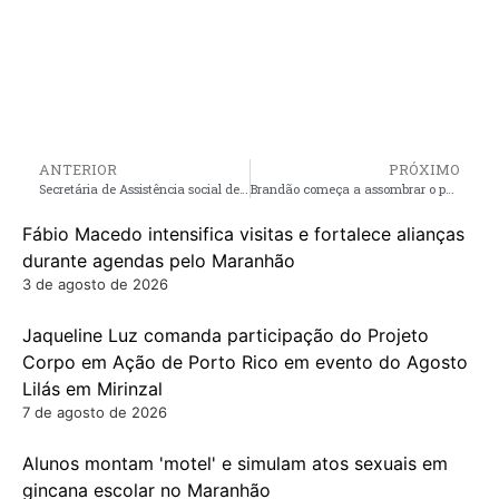
ANTERIOR
PRÓXIMO
Secretária de Assistência social de Porto Rico Jaqueline Luz, busca parceria junto ao SENAC para levar cursos de capacitação gratuitos para o Município
Brandão começa a assombrar o poderoso Weverton Rocha
Fábio Macedo intensifica visitas e fortalece alianças
durante agendas pelo Maranhão
3 de agosto de 2026
Jaqueline Luz comanda participação do Projeto
Corpo em Ação de Porto Rico em evento do Agosto
Lilás em Mirinzal
7 de agosto de 2026
Alunos montam 'motel' e simulam atos sexuais em
gincana escolar no Maranhão