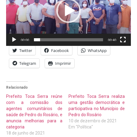
00:00
00:40
Twitter
Facebook
WhatsApp
Telegram
Imprimir
Relacionado
Prefeito Toca Serra reúne
Prefeito Toca Serra realiza
com a comissão dos
uma gestão democrática e
agentes comunitários de
participativa no Município de
saúde de Pedro do Rosário, e
Pedro do Rosário
anuncia melhorias para a
10 de dezembro de 2021
categoria
Em "Política"
18 de junho de 2021