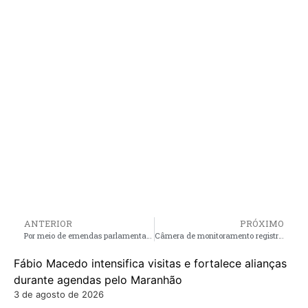
ANTERIOR
PRÓXIMO
Por meio de emendas parlamentares, Deputado Leonardo Sá viabiliza benefícios para os Municípios de Pindaré-Mirim, São Bento e Cedral
Câmera de monitoramento registra exato momento em que bandido toma motocicleta de assalto, na noite desta quinta-feira (11) em Pinheiro
Fábio Macedo intensifica visitas e fortalece alianças
durante agendas pelo Maranhão
3 de agosto de 2026