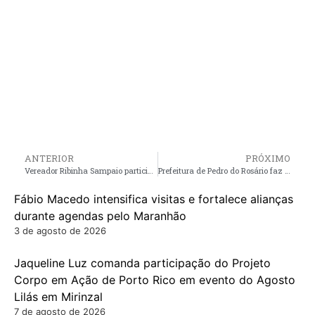
ANTERIOR
PRÓXIMO
Vereador Ribinha Sampaio participa da solenidade de entrega de cestas básicas e equipagens, realizada pelo deputado Othelino Neto na manhã desta sexta-feira (20) em Turilândia
Prefeitura de Pedro do Rosário faz parceria com o Governo do Maranhão, para Registro de Nascimento
Fábio Macedo intensifica visitas e fortalece alianças
durante agendas pelo Maranhão
3 de agosto de 2026
Jaqueline Luz comanda participação do Projeto
Corpo em Ação de Porto Rico em evento do Agosto
Lilás em Mirinzal
7 de agosto de 2026