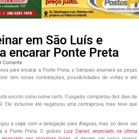
einar em São Luís e
a encarar Ponte Preta
Comente
feira para encarar a Ponte Preta, o Sampaio enumera as peças
color tem novas contratações, possibilidades de voltas e até
á está escrito como nome certo. O jogador completou dez dias de
9. Ele inclusive até negativou uma contraprova, mas teve que
hegou a viajar com a delegação para Alagoas, mas só deve ser
ra a Ponte Preta. O goleiro
Luiz Daniel, anunciado na última
 anunciado nas próximas horas
, já devem ser pelos menos