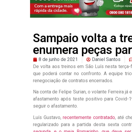
Sampaio volta a tr
enumera peças par
8 de junho de 2021
Daniel Santos
De volta aos treinos em São Luís nesta terça-
que poderá contar no confronto. A equipe tri
renegociação de contratos encerrados.
Na conta de Felipe Surian, o volante Ferreira j
afastamento após teste positivo para Covid-1
seguir o afastamento.
Luís Gustavo,
recentemente contratado
, até c
regularizado para a partida desta sexta cont
segunda, e o meia Romarinho, que deve ser