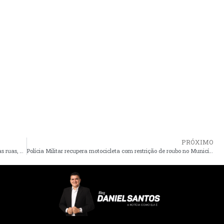
PRÓXIMO
Santa Helena – Diante do descaso na infraestrutura em várias ruas, moradores recorrem ao vereador Braz Amaral, que cobra do governo Zezildo solução para o problema
Polícia Militar recupera motocicleta com restrição de roubo no Município de Pedro do Rosário, na noite desta quarta-feira (09)