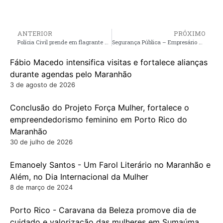
ANTERIOR
PRÓXIMO
Polícia Civil prende em flagrante homem por agredir ex-companheira em Santa Helena
Segurança Pública – Empresário André da Ralpnet, se propõem a fazer doação de sistema de monitoramento para Polícia Militar em Pinheiro
Fábio Macedo intensifica visitas e fortalece alianças
durante agendas pelo Maranhão
3 de agosto de 2026
Conclusão do Projeto Força Mulher, fortalece o
empreendedorismo feminino em Porto Rico do
Maranhão
30 de julho de 2026
Emanoely Santos - Um Farol Literário no Maranhão e
Além, no Dia Internacional da Mulher
8 de março de 2024
Porto Rico - Caravana da Beleza promove dia de
cuidado e valorização das mulheres em Sumaúma