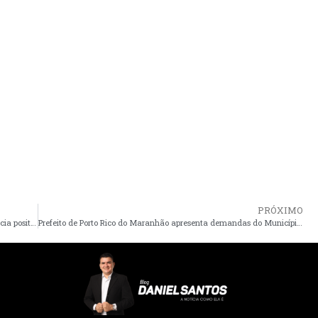
PRÓXIMO
Atletas do Sampaio exaltam mudança de clima após sequência positiva e projetam crescimento contra o Londrina
Prefeito de Porto Rico do Maranhão apresenta demandas do Município, ao Ministro André Fufuca durante encontro na capital São Luís