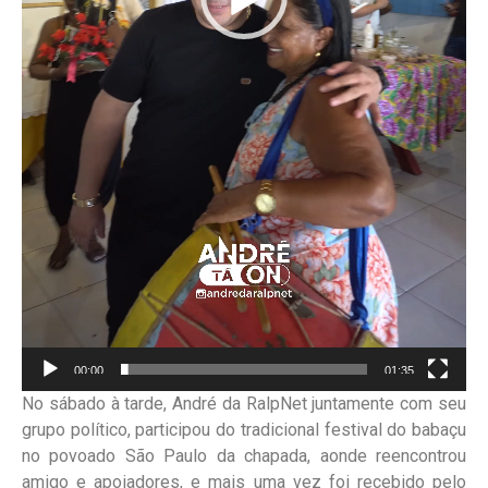
00:00
01:35
No sábado à tarde, André da RalpNet juntamente com seu
grupo político, participou do tradicional festival do babaçu
no povoado São Paulo da chapada, aonde reencontrou
amigo e apoiadores, e mais uma vez foi recebido pelo