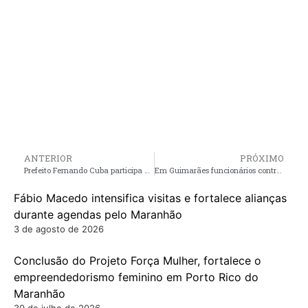
ANTERIOR
PRÓXIMO
Prefeito Fernando Cuba participa de reunião com Ministro do Esporte André Fufuca, em São Luís
Em Guimarães funcionários contratados da Prefeitura vão completar dois meses sem receber salários; também por atraso proprietários de veículos alugados ameaçam parar
Fábio Macedo intensifica visitas e fortalece alianças
durante agendas pelo Maranhão
3 de agosto de 2026
Conclusão do Projeto Força Mulher, fortalece o
empreendedorismo feminino em Porto Rico do
Maranhão