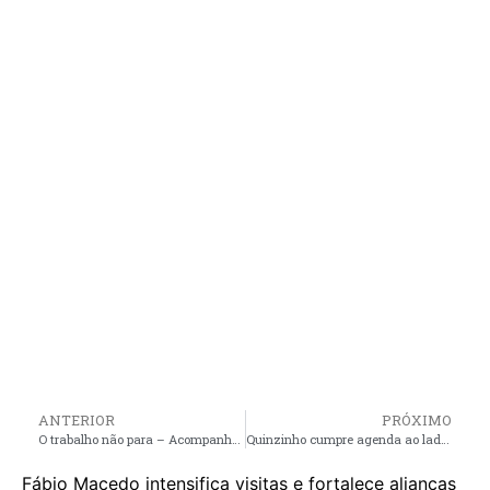
ANTERIOR
PRÓXIMO
O trabalho não para – Acompanhada de vereadores da sua base aliada, prefeita Fechinha vistoria obras em andamento em Central do Maranhão
Quinzinho cumpre agenda ao lado do Secretário Estadual de Indústria e Comércio e do Deputado Federal Marreca Filho, que declarou apoio à sua pré-candidatura à prefeito de Peri-Mirim
Fábio Macedo intensifica visitas e fortalece alianças