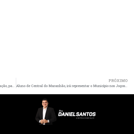
PRÓXIMO
Pinheiro rumo a mudança – PODEMOS realiza evento de Filiação, para confirmar André da RalpNet como pré-candidato à prefeito
Aluno de Central do Maranhão, irá representar o Município nos Jogos Escolares Brasileiros – JEB’s em Brasília