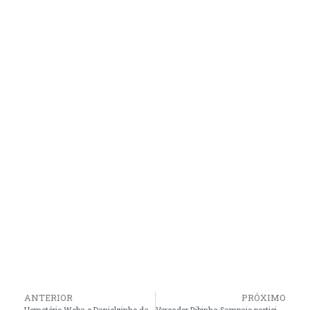
ANTERIOR
PRÓXIMO
Hemetério Weba e Danielzinho da Farmácia, uma parceria que se inicia em um novo projeto político para o Município de São Bento em 2024
Vereador Ribinha Sampaio participa de reunião com discursão sobre segurança pública na Câmara de Turilândia