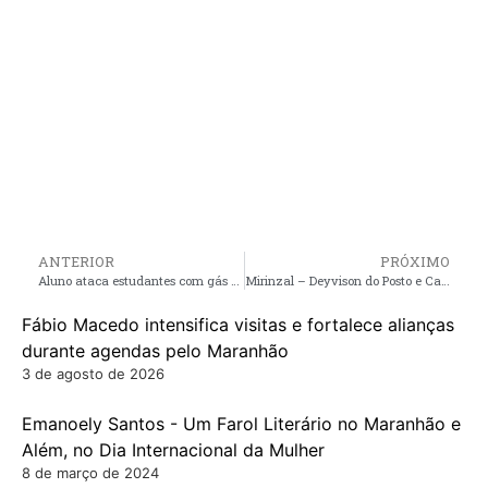
ANTERIOR
PRÓXIMO
Aluno ataca estudantes com gás de pimenta dentro de faculdade particular em São Luís
Mirinzal – Deyvison do Posto e Carlos Klei participam de programações culturais, e do lançamento da pré-candidatura de Nirinha à vereadora do Município
Fábio Macedo intensifica visitas e fortalece alianças
durante agendas pelo Maranhão
3 de agosto de 2026
Emanoely Santos - Um Farol Literário no Maranhão e
Além, no Dia Internacional da Mulher
8 de março de 2024