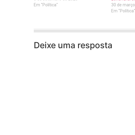
Em "Política"
30 de março
Em "Política
Deixe uma resposta