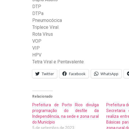
DTP
DTPa
Pneumocócica
Triplece Viral
Rota Vírus
VOP
VIP
HPV
Tetra Viral e Pentavalente
Twitter
Facebook
WhatsApp
Relacionado
Prefeitura de Porto Rico divulga
Prefeitura d
programação do desfile da
Secretaria 
Independência, na sede e zona rural
realiza ent
do Município
Básicas pa
5 de setembro de 2023
zona rural d