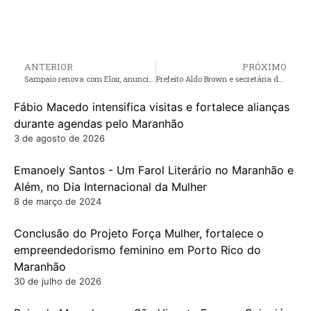
ANTERIOR
PRÓXIMO
Sampaio renova com Eloir, anuncia meia Adauto e chega a 14 jogadores para 2024
Prefeito Aldo Brown e secretária de assistência social Jaqueline Luz anunciam programação do Natal do Bem, para a próxima quarta-feira (20) em Porto Rico do Maranhão
Fábio Macedo intensifica visitas e fortalece alianças
durante agendas pelo Maranhão
3 de agosto de 2026
Emanoely Santos - Um Farol Literário no Maranhão e
Além, no Dia Internacional da Mulher
8 de março de 2024
Conclusão do Projeto Força Mulher, fortalece o
empreendedorismo feminino em Porto Rico do
Maranhão
30 de julho de 2026