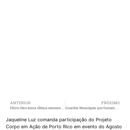
ANTERIOR
PRÓXIMO
Flávio Dino inicia última semana de trabalho no governo Lula
Guardas Municipais que faziam vigilância de fazenda, são encontrados mortos no interior do MA
Jaqueline Luz comanda participação do Projeto
Corpo em Ação de Porto Rico em evento do Agosto