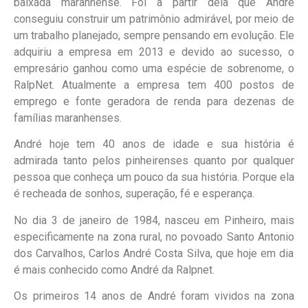
baixada maranhense. Foi a partir dela que André
conseguiu construir um patrimônio
admirável,
por meio
de
um trabalho
planejado, sempre pensando em evolução. Ele
adquiriu a empresa em 2013 e devido ao sucesso, o
empresário ganhou como uma espécie de sobrenome, o
RalpNet
.
Atualmente a empresa tem 400 postos de
emprego e fonte geradora de renda para dezenas de
famílias maranhenses.
André hoje tem 40 anos de idade e sua história é
admirada tanto pelos
pinheirenses
quanto por qualquer
pessoa que conheça um pouco da sua história. Porque ela
é recheada de sonhos, superação, fé e esperança.
No dia 3 de janeiro de 1984, nasceu em Pinheiro, mais
especificamente na zona rural, no povoado Santo
Antonio
dos Carvalhos, Carlos André Costa Silva,
que
hoje em dia
é
mais conhecido como André da
Ralpnet
.
Os
primeiros
14
anos
de André
foram vividos na zona