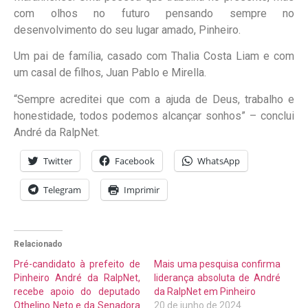
com olhos no futuro pensando sempre no
desenvolvimento do seu lugar amado, Pinheiro.
Um pai de família, casado com
Thalia
Costa Liam e com
um casal de filhos, Juan Pablo e Mirella.
“Sempre acreditei que com a ajuda de Deus, trabalho e
honestidade, todos podemos alcançar sonhos” – conclui
André da
RalpNet
.
Twitter
Facebook
WhatsApp
Telegram
Imprimir
Relacionado
Pré-candidato à prefeito de
Mais uma pesquisa confirma
Pinheiro André da RalpNet,
liderança absoluta de André
recebe apoio do deputado
da RalpNet em Pinheiro
Othelino Neto e da Senadora
20 de junho de 2024