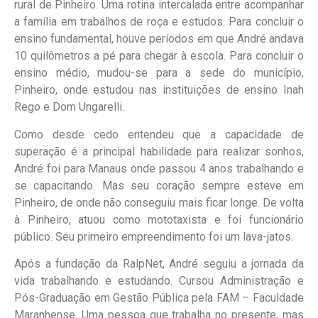
rural de Pinheiro.
U
ma rotina intercalad
a
entre
acompanhar
a família em
trabalhos de roça e estudos.
Para concluir o
ensino fundamental, houve períodos em que André andava
10 quilômetros a pé para chegar à escola. Para concluir o
ensino médio, mudou-se para a sede do município,
Pinheiro, onde estudou nas instituições de ensino
Inah
Rego e Dom
Ungarelli
.
Como desde
cedo entendeu que a capacidade de
superação é a principal habilidade para realizar sonhos
,
André foi para Manaus onde passou 4 anos trabalhando e
se capacitando. Mas seu coração sempre esteve em
Pinheiro, de onde não conseguiu mais ficar longe. De volta
à Pinheiro, atuou como mototaxista e foi funcionário
público. Seu primeiro empreendimento foi um lava-jatos.
Após a fundação da
RalpNet
, André seguiu a jornada da
vida trabalhando e estudando. Cursou Administração e
Pós-Graduação em Gestão Pública pela FAM
– Faculdade
Maranhense.
Uma pessoa que trabalha no presente, mas