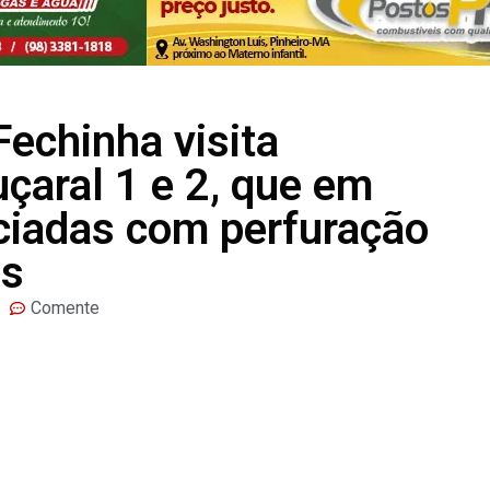
Fechinha visita
çaral 1 e 2, que em
ciadas com perfuração
os
Comente