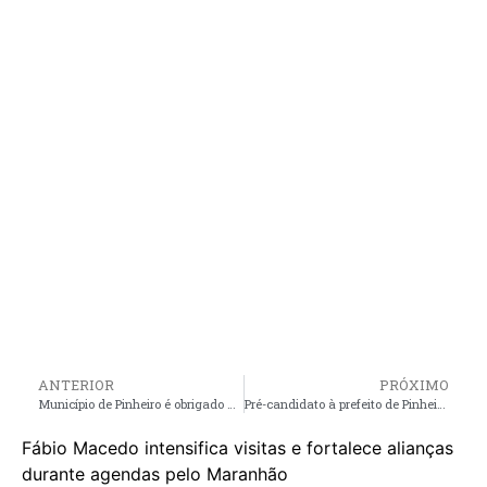
ANTERIOR
PRÓXIMO
Município de Pinheiro é obrigado a iniciar ano letivo em até 5 dias
Pré-candidato à prefeito de Pinheiro André da Ralpnet, destaca projetos para geração de emprego e renda
Fábio Macedo intensifica visitas e fortalece alianças
durante agendas pelo Maranhão