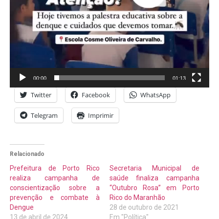
00:00
01:13
Twitter
Facebook
WhatsApp
Telegram
Imprimir
Relacionado
Prefeitura de Porto Rico
Secretaria Municipal de
realiza campanha de
saúde finaliza campanha
conscientização sobre a
“Outubro Rosa” em Porto
prevenção e combate à
Rico do Maranhão
Dengue
28 de outubro de 2021
13 de abril de 2024
Em "Política"