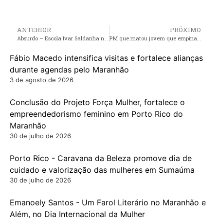
ANTERIOR
PRÓXIMO
Absurdo – Escola Ivar Saldanha no Povoado Imperial zona rural de Santa Helena, funciona em condições precárias e desumanas, veja o vídeo
PM que matou jovem que empinava moto no MA, vai para regime domiciliar e deve usar tornozeleira
Fábio Macedo intensifica visitas e fortalece alianças
durante agendas pelo Maranhão
3 de agosto de 2026
Conclusão do Projeto Força Mulher, fortalece o
empreendedorismo feminino em Porto Rico do
Maranhão
30 de julho de 2026
Porto Rico - Caravana da Beleza promove dia de
cuidado e valorização das mulheres em Sumaúma
30 de julho de 2026
Emanoely Santos - Um Farol Literário no Maranhão e
Além, no Dia Internacional da Mulher