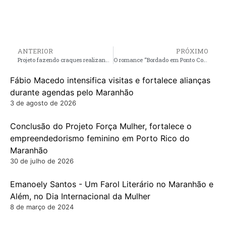
ANTERIOR
PRÓXIMO
Projeto fazendo craques realizando sonhos de Porto Rico, realiza intercâmbio de futebol com projeto de Bequimão
O romance “Bordado em Ponto Corrente” será lançado na Feira do Livro, da Maranhense Rute Ferreira
Fábio Macedo intensifica visitas e fortalece alianças
durante agendas pelo Maranhão
3 de agosto de 2026
Conclusão do Projeto Força Mulher, fortalece o
empreendedorismo feminino em Porto Rico do
Maranhão
30 de julho de 2026
Emanoely Santos - Um Farol Literário no Maranhão e
Além, no Dia Internacional da Mulher
8 de março de 2024