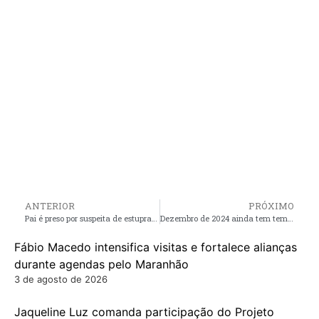
ANTERIOR
PRÓXIMO
Pai é preso por suspeita de estuprar a própria filha de sete meses no MA
Dezembro de 2024 ainda tem temperaturas acima da média no Maranhão, e chuvas começam a aumentar
Fábio Macedo intensifica visitas e fortalece alianças
durante agendas pelo Maranhão
3 de agosto de 2026
Jaqueline Luz comanda participação do Projeto