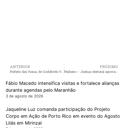
ANTERIOR
PRÓXIMO
Prefeito Sisi Viana, de Godofredo Viana, leva multa de 20 mil reais
Pinheiro – Justiça eleitoral aprova contas de campanha de André da RalpNet, e de todos os vereadores eleitos e reeleitos em seu grupo político
Fábio Macedo intensifica visitas e fortalece alianças
durante agendas pelo Maranhão
3 de agosto de 2026
Jaqueline Luz comanda participação do Projeto
Corpo em Ação de Porto Rico em evento do Agosto
Lilás em Mirinzal