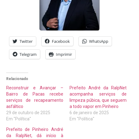
Twitter
Facebook
WhatsApp
Telegram
Imprimir
Relacionado
Reconstruir e Avançar –
Prefeito André da RalpNet
Bairro de Pacas recebe
acompanha serviços de
serviços de recapeamento
limpeza púbica, que seguem
asfáltico
a todo vapor em Pinheiro
29 de outubro de 2025
6 de janeiro de 2025
Em "Política"
Em "Política"
Prefeito de Pinheiro André
da RalpNet, dá início à