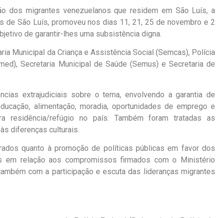
ção dos migrantes venezuelanos que residem em São Luís, a
is de São Luís, promoveu nos dias 11, 21, 25 de novembro e 2
bjetivo de garantir-lhes uma subsistência digna.
ia Municipal da Criança e Assistência Social (Semcas), Polícia
emed), Secretaria Municipal de Saúde (Semus) e Secretaria de
cias extrajudiciais sobre o tema, envolvendo a garantia de
educação, alimentação, moradia, oportunidades de emprego e
ra residência/refúgio no país. Também foram tratadas as
às diferenças culturais.
rados quanto à promoção de políticas públicas em favor dos
os em relação aos compromissos firmados com o Ministério
também com a participação e escuta das lideranças migrantes