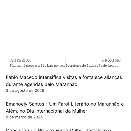
ANTERIOR
PRÓXIMO
Homem é preso em São Luís por feminicídio em Pedro do Rosário e homicídio no Mato Grosso
Secretário de Educação de Apicum-Açu, reúne equipe pedagógica para preparar início do ano letivo de 2025
Fábio Macedo intensifica visitas e fortalece alianças
durante agendas pelo Maranhão
3 de agosto de 2026
Emanoely Santos - Um Farol Literário no Maranhão e
Além, no Dia Internacional da Mulher
8 de março de 2024
Conclusão do Projeto Força Mulher, fortalece o