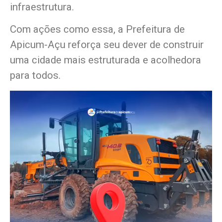
infraestrutura.
Com ações como essa, a Prefeitura de
Apicum-Açu reforça seu dever de construir
uma cidade mais estruturada e acolhedora
para todos.
T
o
c
a
d
o
r
d
e