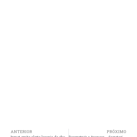
ANTERIOR
PRÓXIMO
Inmet emite alerta laranja de chuvas intensas para 178 cidades do Maranhão nesta sexta-feira (7)
Reconstruir e Avançar – Secretaria de Assistência e Desenvolvimento Social de Pinheiro, é contemplada com Van 0KM destinada pela senadora Ana Paula Lobato