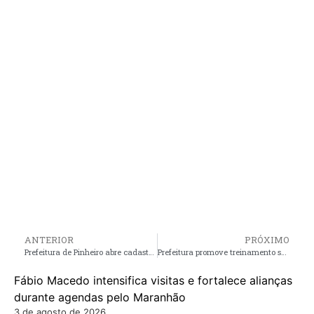
ANTERIOR
PRÓXIMO
Prefeitura de Pinheiro abre cadastro para o programa Trabalho Jovem 2025
Prefeitura promove treinamento sobre primeiros socorros em parada cardíaca, no Hospital Antenor Abreu
Fábio Macedo intensifica visitas e fortalece alianças
durante agendas pelo Maranhão
3 de agosto de 2026