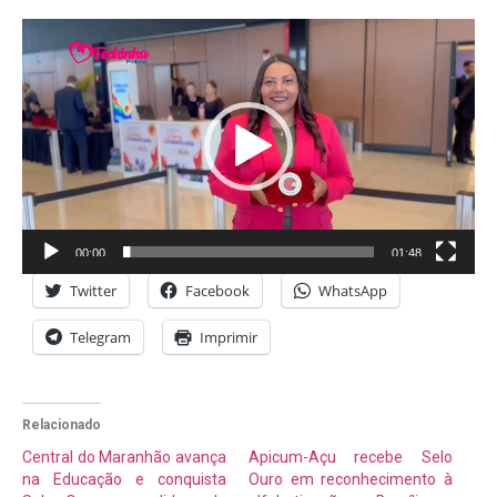
Tocador
de
vídeo
00:00
01:48
Twitter
Facebook
WhatsApp
Telegram
Imprimir
Relacionado
Central do Maranhão avança
Apicum-Açu recebe Selo
na Educação e conquista
Ouro em reconhecimento à