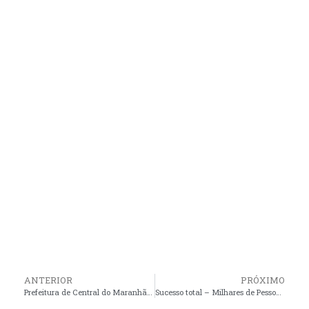
ANTERIOR
PRÓXIMO
Prefeitura de Central do Maranhão inicia Semana Pedagógica 2025, com foco na educação antirracista
Sucesso total – Milhares de Pessoas saem às ruas de Pinheiro, junto com o prefeito André da RalpNet no bloco os Cara de Pão