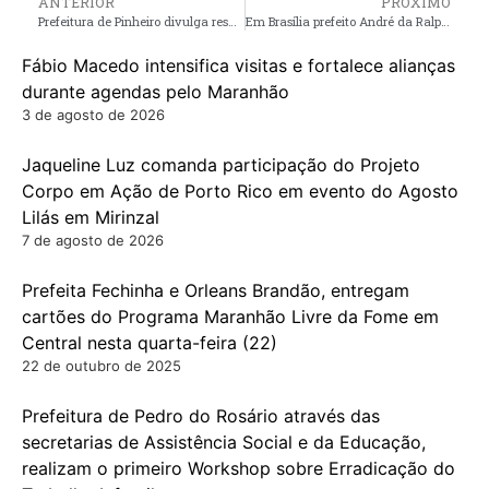
ANTERIOR
PRÓXIMO
Prefeitura de Pinheiro divulga resultado provisório dos projetos da Política Nacional Aldir Blanc
Em Brasília prefeito André da RalpNet tem agenda com Ministro Carlos Lupi, com pautas voltadas para o retorno das atividades da agência do INSS de Pinheiro
Fábio Macedo intensifica visitas e fortalece alianças
durante agendas pelo Maranhão
3 de agosto de 2026
Jaqueline Luz comanda participação do Projeto
Corpo em Ação de Porto Rico em evento do Agosto
Lilás em Mirinzal
7 de agosto de 2026
Prefeita Fechinha e Orleans Brandão, entregam
cartões do Programa Maranhão Livre da Fome em
Central nesta quarta-feira (22)
22 de outubro de 2025
Prefeitura de Pedro do Rosário através das
secretarias de Assistência Social e da Educação,
realizam o primeiro Workshop sobre Erradicação do