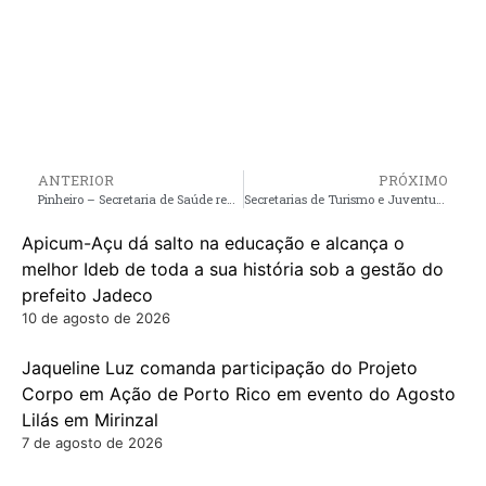
ANTERIOR
PRÓXIMO
Pinheiro – Secretaria de Saúde realiza palestras sobre saúde e bem-estar no Hospital Antenor Abreu em comemoração ao Mês da Mulher
Secretarias de Turismo e Juventude, juntamente com a UEMA oferecem curso gratuito de Guia de Turismo para população Pinheirense
Apicum-Açu dá salto na educação e alcança o
melhor Ideb de toda a sua história sob a gestão do
prefeito Jadeco
10 de agosto de 2026
Jaqueline Luz comanda participação do Projeto
Corpo em Ação de Porto Rico em evento do Agosto
Lilás em Mirinzal
7 de agosto de 2026