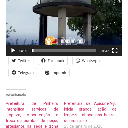
00:00
01:39
Twitter
Facebook
WhatsApp
Telegram
Imprimir
Relacionado
Prefeitura de Pinheiro
Prefeitura de Apicum-Açu
intensifica serviços de
inicia grande ação de
limpeza, manutenção e
limpeza urbana nos bairros
troca de bombas de poços
do município
artesianos na sede e zona
23 de janeiro de 2026