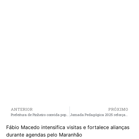
ANTERIOR
PRÓXIMO
Prefeitura de Pinheiro convida população para grande evento de lançamento do REURB, que vai garantir regularização de imóveis, lotes e empreendimentos no Município
Jornada Pedagógica 2025 reforça compromisso da Prefeitura de Porto Rico com a educação
Fábio Macedo intensifica visitas e fortalece alianças
durante agendas pelo Maranhão