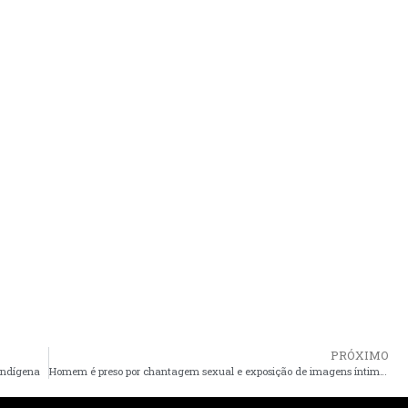
PRÓXIMO
 indígena
Homem é preso por chantagem sexual e exposição de imagens íntimas em Santa Luzia do Paruá