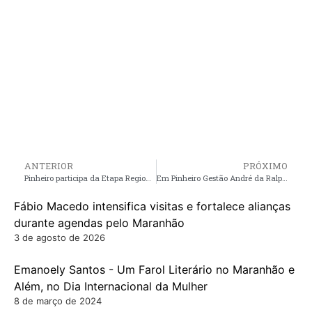
ANTERIOR
PRÓXIMO
Pinheiro participa da Etapa Regional do JEM’s, no Município de Guimarães
Em Pinheiro Gestão André da RalpNet continua intensificando serviços de recuperação de estradas vicinais na zona rural
Fábio Macedo intensifica visitas e fortalece alianças
durante agendas pelo Maranhão
3 de agosto de 2026
Emanoely Santos - Um Farol Literário no Maranhão e
Além, no Dia Internacional da Mulher
8 de março de 2024