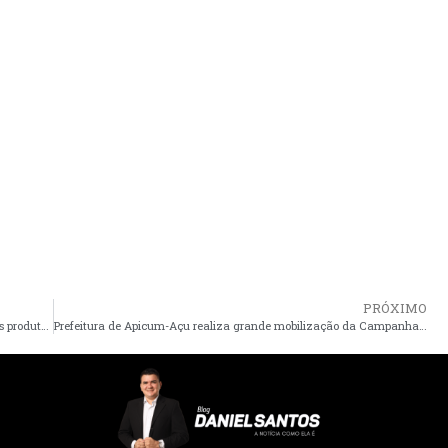
PRÓXIMO
Prefeitura de Pinheiro oferece curso de silagem para pequenos produtores do Município
Prefeitura de Apicum-Açu realiza grande mobilização da Campanha Busca Ativa Escolar no Município