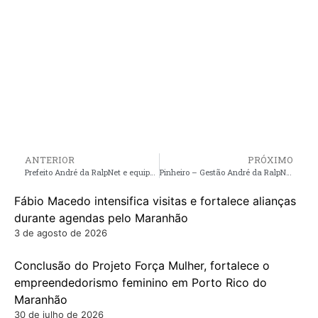
ANTERIOR
PRÓXIMO
Prefeito André da RalpNet e equipe do Estado, vistoriam locais que receberão grandes obras em Pinheiro
Pinheiro – Gestão André da RalpNet inicia serviços de revitalização da avenida principal da Bubalina
Fábio Macedo intensifica visitas e fortalece alianças
durante agendas pelo Maranhão
3 de agosto de 2026
Conclusão do Projeto Força Mulher, fortalece o
empreendedorismo feminino em Porto Rico do
Maranhão
30 de julho de 2026