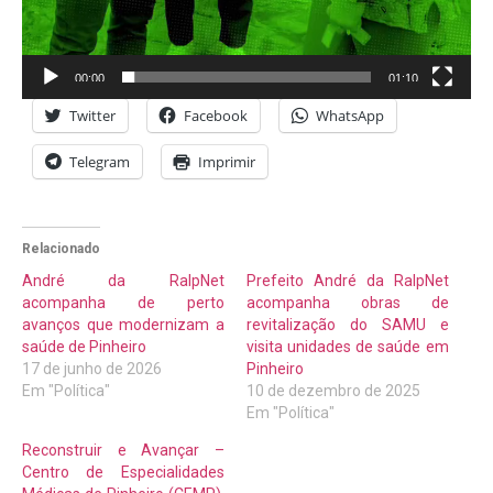
00:00
01:10
Twitter
Facebook
WhatsApp
Telegram
Imprimir
Relacionado
André da RalpNet
Prefeito André da RalpNet
acompanha de perto
acompanha obras de
avanços que modernizam a
revitalização do SAMU e
saúde de Pinheiro
visita unidades de saúde em
17 de junho de 2026
Pinheiro
Em "Política"
10 de dezembro de 2025
Em "Política"
Reconstruir e Avançar –
Centro de Especialidades