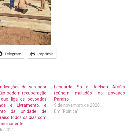
Telegram
Imprimir
Indicações do vereador
Leonardo Sá e Jaelson Araújo
aújo pedem recuperação
reúnem multidão no povoado
 que liga os povoados
Paraíso
nde e Livramento, e
9 de novembro de 2020
ento da unidade de
Em "Política"
raíso todos os dias com
 permanente
de 2021
"