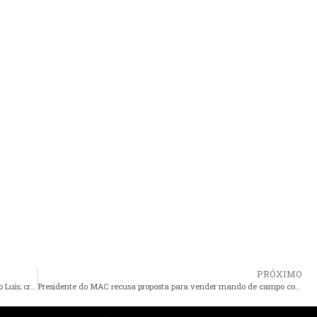
PRÓXIMO
Mãe e filho são feridos com golpes de faca e pauladas em São Luís; criminoso invadiu casa pelo telhado
Presidente do MAC recusa proposta para vender mando de campo contra o Santa Cruz pela semifinal da Série D