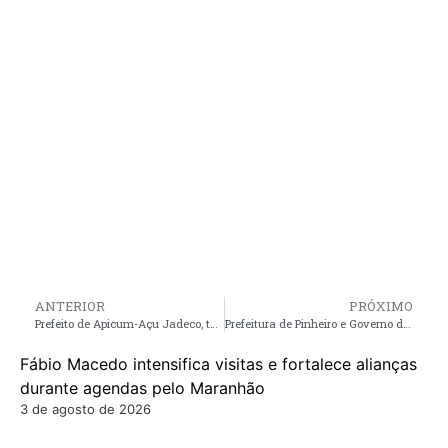
ANTERIOR
PRÓXIMO
Prefeito de Apicum-Açu Jadeco, tem reunião de apresentação e alinhamento do Programa Cidade Empreendedora
Prefeitura de Pinheiro e Governo do Estado, promovem segunda edição da Campanha do Glaucoma no CEMP
Fábio Macedo intensifica visitas e fortalece alianças
durante agendas pelo Maranhão
3 de agosto de 2026