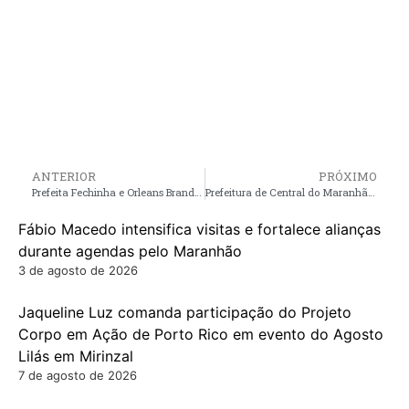
ANTERIOR
PRÓXIMO
Prefeita Fechinha e Orleans Brandão, entregam cartões do Programa Maranhão Livre da Fome em Central nesta quarta-feira (22)
Prefeitura de Central do Maranhão abre inscrições para cursos gratuitos de Avicultura e Hortaliças Folhosas
Fábio Macedo intensifica visitas e fortalece alianças
durante agendas pelo Maranhão
3 de agosto de 2026
Jaqueline Luz comanda participação do Projeto
Corpo em Ação de Porto Rico em evento do Agosto
Lilás em Mirinzal
7 de agosto de 2026