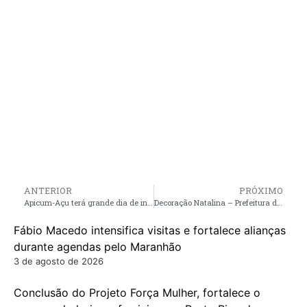
ANTERIOR
PRÓXIMO
Apicum-Açu terá grande dia de inaugurações com entrega de obras e programação especial
Decoração Natalina – Prefeitura de Pinheiro divulga resultado do concurso Eu Amo a Minha Rua com 13 mil reais em premiação, veja
Fábio Macedo intensifica visitas e fortalece alianças
durante agendas pelo Maranhão
3 de agosto de 2026
Conclusão do Projeto Força Mulher, fortalece o