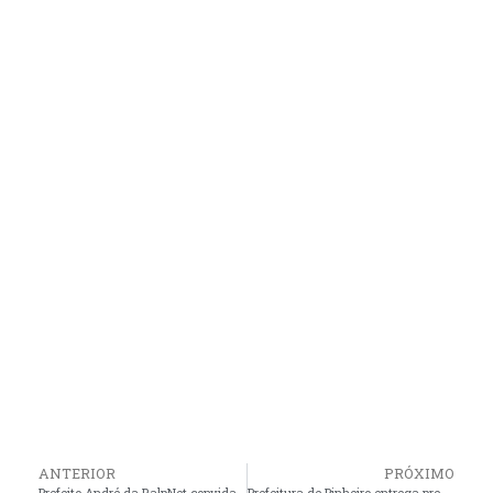
ANTERIOR
PRÓXIMO
Prefeito André da RalpNet convida população para festa do seu aniversário com grande programação em Pacas
Prefeitura de Pinheiro entrega premiação de R$ 13 mil do concurso “Eu Amo a Minha Rua”