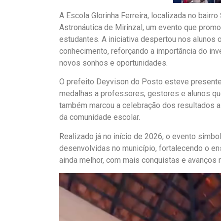
A Escola Glorinha Ferreira, localizada no bairr
Astronáutica de Mirinzal, um evento que promov
estudantes. A iniciativa despertou nos alunos o
conhecimento, reforçando a importância do i
novos sonhos e oportunidades.
O prefeito Deyvison do Posto esteve presente 
medalhas a professores, gestores e alunos q
também marcou a celebração dos resultados al
da comunidade escolar.
Realizado já no início de 2026, o evento sim
desenvolvidas no município, fortalecendo o e
ainda melhor, com mais conquistas e avanços n
T
o
c
a