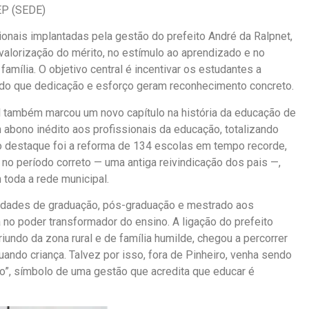
EP (SEDE)
ionais implantadas pela gestão do prefeito André da Ralpnet,
alorização do mérito, no estímulo ao aprendizado e no
família. O objetivo central é incentivar os estudantes a
do que dedicação e esforço geram reconhecimento concreto.
l também marcou um novo capítulo na história da educação de
 abono inédito aos profissionais da educação, totalizando
o destaque foi a reforma de 134 escolas em tempo recorde,
e no período correto — uma antiga reivindicação dos pais —,
toda a rede municipal.
nidades de graduação, pós-graduação e mestrado aos
 no poder transformador do ensino. A ligação do prefeito
undo da zona rural e de família humilde, chegou a percorrer
uando criança. Talvez por isso, fora de Pinheiro, venha sendo
”, símbolo de uma gestão que acredita que educar é