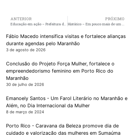
ANTERIOR
PRÓXIMO
Educação em ação – Prefeitura de Pinheiro anuncia entrega de 15 mil fardamentos escolares, Jornada Pedagógica e volta às aulas em fevereiro
Histórico – Em pouco mais de um ano, gestão André da RalpNet constrói três pontes de concreto em Pinheiro; duas delas já estão em fase final
Fábio Macedo intensifica visitas e fortalece alianças
durante agendas pelo Maranhão
3 de agosto de 2026
Conclusão do Projeto Força Mulher, fortalece o
empreendedorismo feminino em Porto Rico do
Maranhão
30 de julho de 2026
Emanoely Santos - Um Farol Literário no Maranhão e
Além, no Dia Internacional da Mulher
8 de março de 2024
Porto Rico - Caravana da Beleza promove dia de
cuidado e valorização das mulheres em Sumaúma