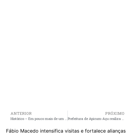
ANTERIOR
PRÓXIMO
Histórico – Em pouco mais de um ano, gestão André da RalpNet constrói três pontes de concreto em Pinheiro; duas delas já estão em fase final
Prefeitura de Apicum-Açu realiza ação de organização na Praia da Baleia para evento evangélico
Fábio Macedo intensifica visitas e fortalece alianças