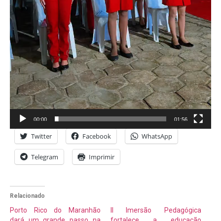
00:00
01:56
Twitter
Facebook
WhatsApp
Telegram
Imprimir
Relacionado
Porto Rico do Maranhão
II Imersão Pedagógica
dará um grande passo na
fortalece a educação